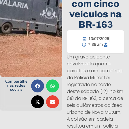
com cinco
veículos na
BR-163
13/07/2025
7:35 am
Um grave acidente
envolvendo quatro
carretas e um caminhão
da Polícia Militar foi
Compartilhe
registrado na tarde
nas redes
sociais
deste sábado (12), no km
618 da BR-163, a cerca de
seis quilômetros da área
urbana de Nova Mutum.
A colisão em cadeia
resultou em um policial