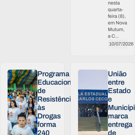
nesta
quarta-
feira (8),
em Nova
Mutum,
a C...
10/07/2026
Programa
União
Educacional
entre
de
Estado
Resistência
e
às
Municíp
Drogas
marca
forma
entrega
240
de