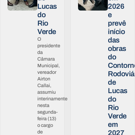
Lucas
2026
do
e
Rio
prevê
Verde
início
das
O
presidente
obras
da
do
Câmara
Contorn
Municipal,
vereador
Rodoviá
Airton
de
Callai,
Lucas
assumiu
do
interinamente
nesta
Rio
segunda-
Verde
feira (13)
em
o cargo
2027
de