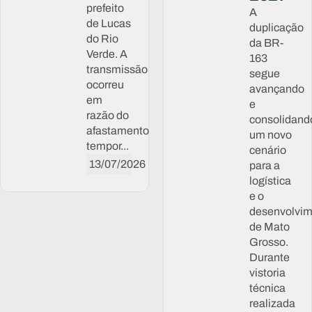
prefeito
A
de Lucas
duplicação
do Rio
da BR-
Verde. A
163
transmissão
segue
ocorreu
avançando
em
e
razão do
consolidand
afastamento
um novo
tempor...
cenário
13/07/2026
para a
logística
e o
desenvolvi
de Mato
Grosso.
Durante
vistoria
técnica
realizada