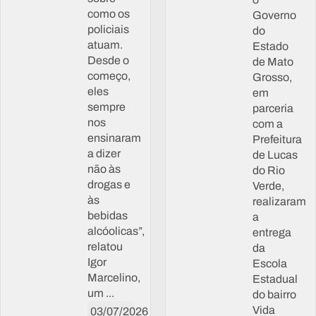
como os
Governo
policiais
do
atuam.
Estado
Desde o
de Mato
começo,
Grosso,
eles
em
sempre
parceria
nos
com a
ensinaram
Prefeitura
a dizer
de Lucas
não às
do Rio
drogas e
Verde,
às
realizaram
bebidas
a
alcóolicas”,
entrega
relatou
da
Igor
Escola
Marcelino,
Estadual
um ...
do bairro
Vida
03/07/2026