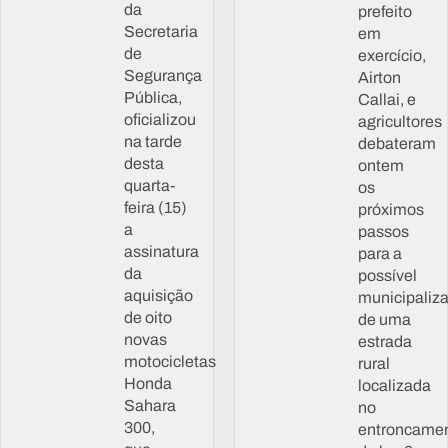
da
prefeito
Secretaria
em
de
exercício,
Segurança
Airton
Pública,
Callai, e
oficializou
agricultores
na tarde
debateram
desta
ontem
quarta-
os
feira (15)
próximos
a
passos
assinatura
para a
da
possível
aquisição
municipaliz
de oito
de uma
novas
estrada
motocicletas
rural
Honda
localizada
Sahara
no
300,
entroncame