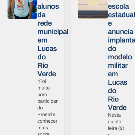
alunos
escola
da
estadua
rede
e
municipal
anuncia
em
implant
Lucas
do
do
modelo
Rio
militar
Verde
em
Lucas
“Foi
muito
do
bom
Rio
participar
Verde
do
Proerd e
Nesta
conhecer
quinta-
mais
feira (2),
sobre
o