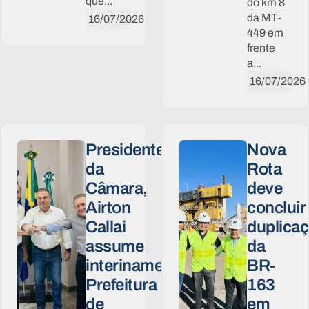
que...
do km 8
da MT-
16/07/2026
449 em
frente
a...
16/07/2026
Presidente
Nova
da
Rota
Câmara,
deve
Airton
concluir
Callai
duplica
assume
da
interinamente
BR-
Prefeitura
163
de
em