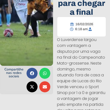
para chegar
a final
16/02/2026
6:18 am
O Luverdense largou
com vantagem a
disputa por uma vaga
na final do Campeonato
Mato-grossense. Neste
domingo, mesmo
Compartilhe
nas redes
atuando fora de casa a
sociais
equipe de Lucas do Rio
Verde venceu o Sport
Sinop por 1 a 0 e garantiu
a vantagem de jogar
pelo empate na partida