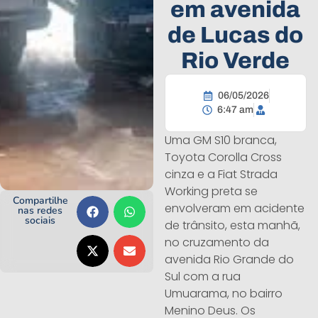
em avenida
de Lucas do
Rio Verde
06/05/2026
6:47 am
Uma GM S10 branca,
Toyota Corolla Cross
cinza e a Fiat Strada
Working preta se
Compartilhe
envolveram em acidente
nas redes
sociais
de trânsito, esta manhã,
no cruzamento da
avenida Rio Grande do
Sul com a rua
Umuarama, no bairro
Menino Deus. Os