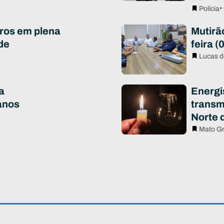
•
Polícia
ros em plena
Mutirã
de
feira (
Lucas d
a
Energi
anos
transm
Norte 
Mato G