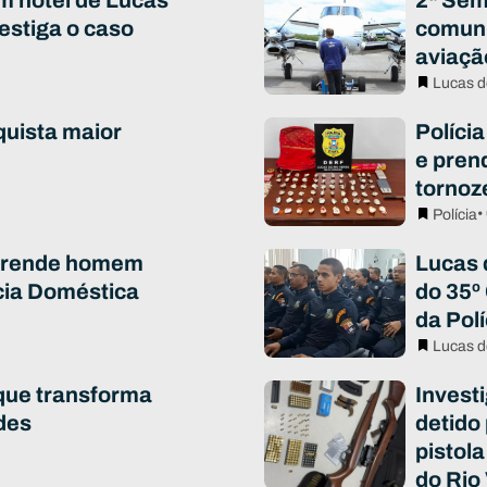
m hotel de Lucas
2ª Sem
vestiga o caso
comuni
aviaçã
Lucas d
quista maior
Polícia
e pren
tornoz
•
Polícia
 prende homem
Lucas 
cia Doméstica
do 35º
da Polí
Lucas d
que transforma
Invest
des
detido
pistola
do Rio