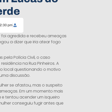
erde
2:30 pm
r foi agredida e recebeu ameaças
ou a dizer que iria atear fogo
pela Polícia Civil, o caso
residência na Rua Pinheiros. A
ao local questionando o motivo
 uma discussão.
ulher se afastou, mas o suspeito
r ameaças. Em um momento mais
a e tentou acender um isqueiro
mulher conseguiu fugir antes que