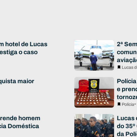
m hotel de Lucas
2ª Sem
vestiga o caso
comuni
aviaçã
Lucas d
quista maior
Polícia
e pren
tornoz
•
Polícia
 prende homem
Lucas 
cia Doméstica
do 35º
da Polí