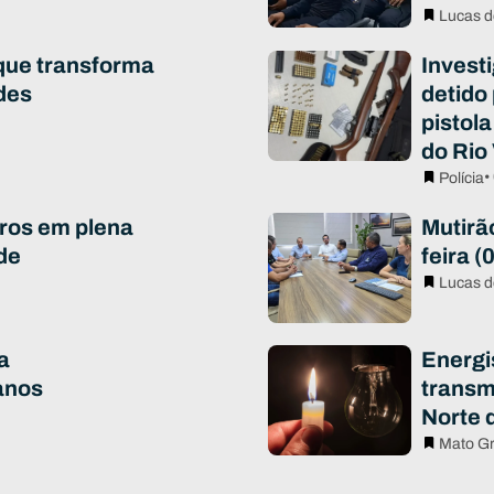
Lucas d
que transforma
Invest
des
detido
pistola
do Rio
•
Polícia
ros em plena
Mutirã
de
feira (
Lucas d
a
Energi
anos
transm
Norte 
Mato G