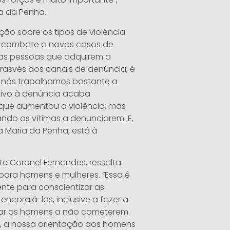
a da Penha.
ão sobre os tipos de violência
 combate a novos casos de
, as pessoas que adquirem a
trasvés dos canais de denúncia, é
 nós trabalhamos bastante a
tivo à denúncia acaba
ue aumentou a violência, mas
do as vítimas a denunciarem. E,
a Maria da Penha, está à
te Coronel Fernandes, ressalta
para homens e mulheres. “Essa é
nte para conscientizar as
encorajá-las, inclusive a fazer a
zar os homens a não cometerem
do, a nossa orientação aos homens