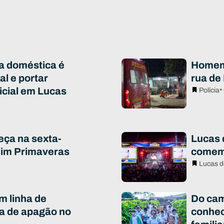
ia doméstica é
Homem 
al e portar
rua de
icial em Lucas
•
Polícia
eça na sexta-
Lucas d
rdim Primaveras
comem
Lucas d
m linha de
Do cam
a de apagão no
conhec