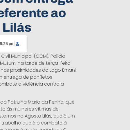
eferente ao
Lilás
6:28 pm
ivil Municipal (GCM), Polícia
 Mutum, na tarde de terça-feira
s, nas proximidades do Lago Ernani
m entrega de panfletos
combate a violência contra a
 da Patrulha Maria da Penha, que
to às mulheres vítimas de
estamos no Agosto Lilás, que é um
m trabalho que é o combate à
os forças é muito importante”,