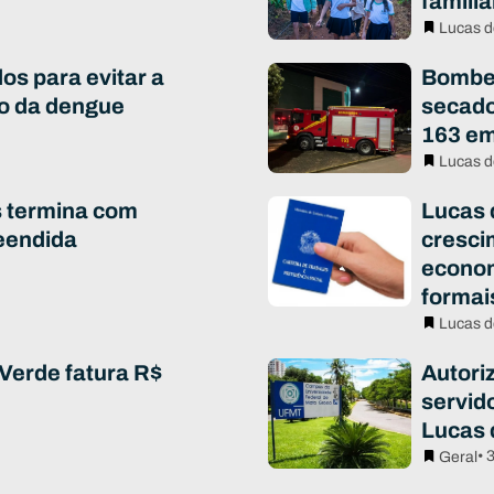
famili
Lucas d
os para evitar a
Bombei
to da dengue
secado
163 em
Lucas d
s termina com
Lucas 
eendida
cresci
econo
formai
Lucas d
Verde fatura R$
Autori
servid
Lucas 
• 
Geral