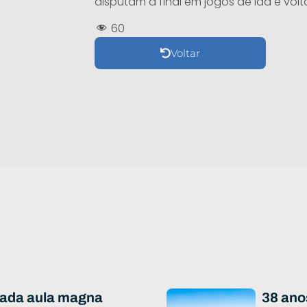
disputam a final em jogos de ida e volt
60
Voltar
iada aula magna
38 ano