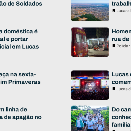
ão de Soldados
trabal
Lucas d
ia doméstica é
Homem 
al e portar
rua de
icial em Lucas
•
Polícia
eça na sexta-
Lucas d
rdim Primaveras
comem
Lucas d
m linha de
Do cam
a de apagão no
conhec
famili