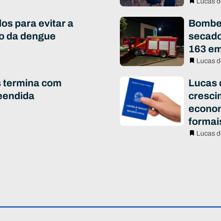
Lucas d
os para evitar a
Bombei
to da dengue
secado
163 em
Lucas d
s termina com
Lucas 
eendida
cresci
econo
formai
Lucas d