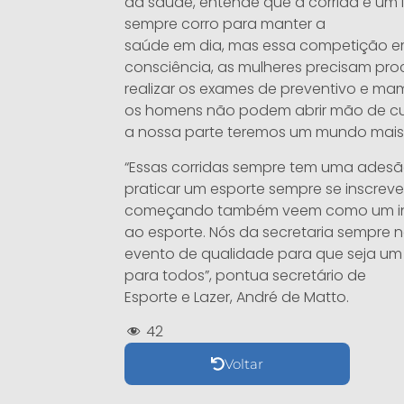
da saúde, entende que a corrida é um i
sempre corro para manter a
saúde em dia, mas essa competição e
consciência, as mulheres precisam pro
realizar os exames de preventivo e ma
os homens não podem abrir mão de cui
a nossa parte teremos um mundo mais 
“Essas corridas sempre tem uma adesã
praticar um esporte sempre se inscrev
começando também veem como um in
ao esporte. Nós da secretaria sempre 
evento de qualidade para que seja um
para todos”, pontua secretário de
Esporte e Lazer, André de Matto.
42
Voltar