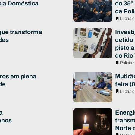
cia Doméstica
do 35º
da Polí
Lucas d
que transforma
Invest
des
detido
pistola
do Rio
•
Polícia
ros em plena
Mutirã
de
feira (
Lucas d
a
Energi
anos
transm
Norte 