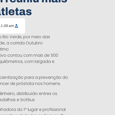
tletas
11:29 am
o Rio Verde, por meio das
de, a corrida Outubro
ltimo
rtivo contou com mais de 500
 quilômetros, com largada e
scientização para a prevenção do
ncer de próstata nos homens.
heiro, distribuído entres os
dalhas e troféus.
nhadora do 1º lugar e profissional