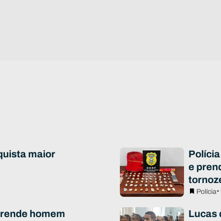
quista maior
Polícia
e pren
tornoz
•
Polícia
 prende homem
Lucas 