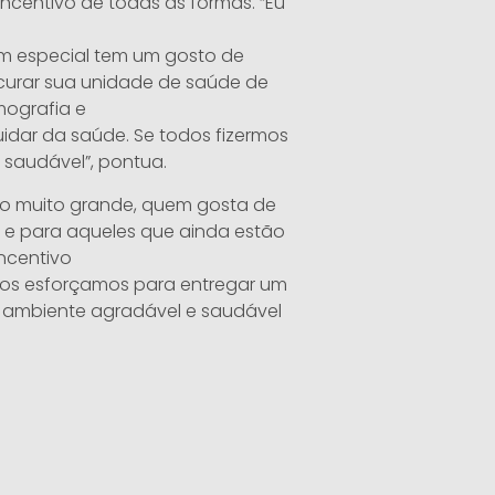
ncentivo de todas as formas. “Eu
m especial tem um gosto de
curar sua unidade de saúde de
mografia e
dar da saúde. Se todos fizermos
saudável”, pontua.
o muito grande, quem gosta de
e e para aqueles que ainda estão
centivo
nos esforçamos para entregar um
 ambiente agradável e saudável