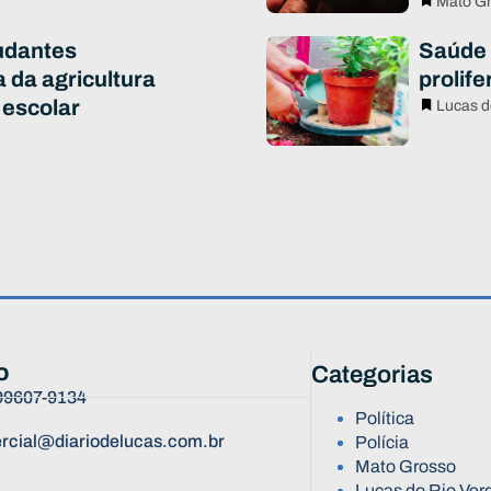
Mato G
udantes
Saúde 
 da agricultura
prolif
 escolar
Lucas d
o
Categorias
 99607-9134
Política
rcial@diariodelucas.com.br
Polícia
Mato Grosso
Lucas do Rio Ver