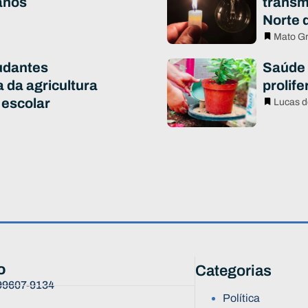
anos
transm
Norte 
Mato G
udantes
Saúde 
 da agricultura
prolif
 escolar
Lucas d
o
Categorias
 99607-9134
Política