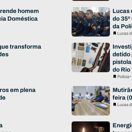
 prende homem
Lucas 
cia Doméstica
do 35º
da Polí
Lucas d
que transforma
Invest
des
detido
pistola
do Rio
•
Polícia
ros em plena
Mutirã
de
feira (
Lucas d
a
Energi