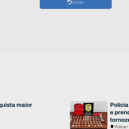
Voltar
quista maior
Polícia
e pren
tornoz
•
Polícia