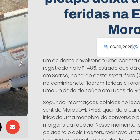
feridas na 
Mor
06/09/2025
Um acidente envolvendo uma carreta e 
registrado na MT-485, estrada que d
em Sorriso, na tarde desta sexta-feira
na caminhonete ficaram feridas e foram
uma unidade de saúde em Lucas do Rio
Segundo informações colhidas no loca
sentido Morocó–BR-163, quando a carret
iniciado uma manobra de conversão p
margens da rodovia. Nesse momento, 
geladeira e dois freezers, realizava 
atingindo a lateral do veículo de carga