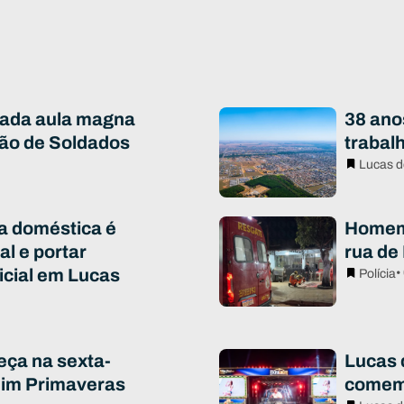
iada aula magna
38 ano
ão de Soldados
trabal
Lucas d
ia doméstica é
Homem 
al e portar
rua de
icial em Lucas
•
Polícia
eça na sexta-
Lucas d
rdim Primaveras
comem