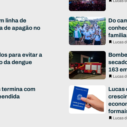
Lucas d
m linha de
Do cam
a de apagão no
conhec
famili
Lucas d
os para evitar a
Bombei
to da dengue
secado
163 em
Lucas d
s termina com
Lucas 
eendida
cresci
econo
formai
Lucas d