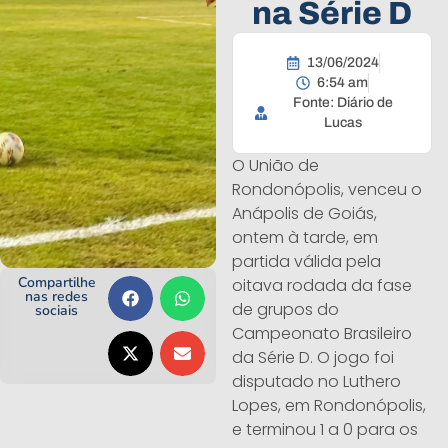
na Série D
13/06/2024
6:54 am
Fonte: Diário de
Lucas
O União de
Rondonópolis, venceu o
Anápolis de Goiás,
ontem à tarde, em
partida válida pela
Compartilhe
oitava rodada da fase
nas redes
de grupos do
sociais
Campeonato Brasileiro
da Série D. O jogo foi
disputado no Luthero
Lopes, em Rondonópolis,
e terminou 1 a 0 para os