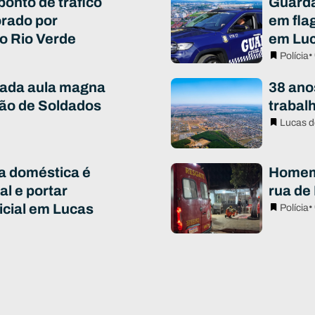
 ponto de tráfico
Guarda
rado por
em fla
o Rio Verde
em Luc
•
Polícia
iada aula magna
38 ano
ão de Soldados
trabal
Lucas d
ia doméstica é
Homem 
al e portar
rua de
icial em Lucas
•
Polícia