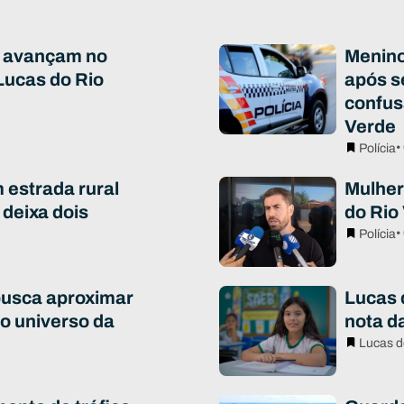
 avançam no
Menino
Lucas do Rio
após s
confus
Verde
•
Polícia
estrada rural
Mulher
 deixa dois
do Rio 
•
Polícia
busca aproximar
Lucas 
o universo da
nota da
Lucas d