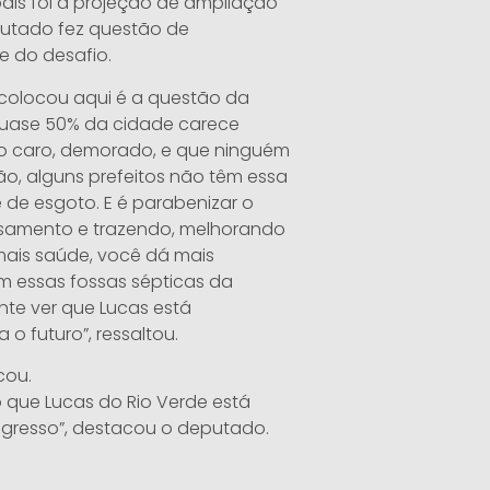
pais foi a projeção de ampliação
putado fez questão de
e do desafio.
 colocou aqui é a questão da
quase 50% da cidade carece
to caro, demorado, e que ninguém
tão, alguns prefeitos não têm essa
 de esgoto. E é parabenizar o
ensamento e trazendo, melhorando
mais saúde, você dá mais
 essas fossas sépticas da
nte ver que Lucas está
 futuro”, ressaltou.
cou.
o que Lucas do Rio Verde está
gresso”, destacou o deputado.