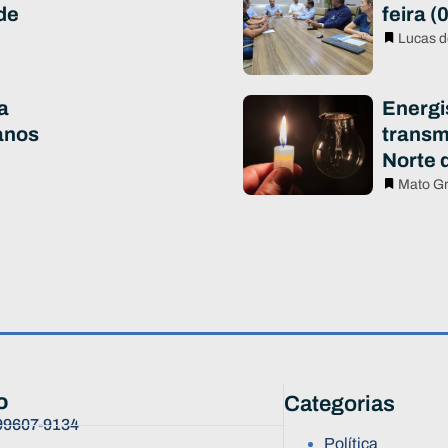
de
feira (
Lucas d
a
Energi
anos
transm
Norte 
Mato G
o
Categorias
 99607-9134
Política