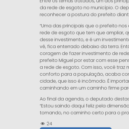
Entre os temas tratados, um dos princi
da rede de esgoto no município. O de
reconhecer a postura do prefeito diant
“Uma das principais que o prefeito nos
rede de esgoto que tem que ampliar, 
desse investimento, e é um investimen
vê, fica enterrado debaixo da terra. En
coragem de fazer investimento de rede
prefeito Miguel por estar com esse p
a rede de esgoto. Com isso, você traz 
conforto para a população, acaba com
cidade, que isso é incômodo. É importa
caminhando em um caminho firme para o
Ao final da agenda, o deputado desta
“Estou saindo daqui feliz pela dimensã
tomando, no caminho certo para o pro
24