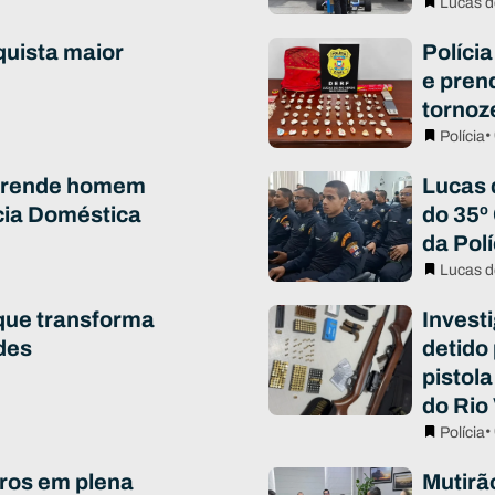
Lucas d
quista maior
Polícia
e pren
tornoz
•
Polícia
 prende homem
Lucas 
cia Doméstica
do 35º
da Polí
Lucas d
que transforma
Invest
des
detido
pistola
do Rio
•
Polícia
ros em plena
Mutirã