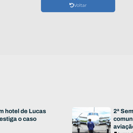
Voltar
m hotel de Lucas
2ª Sem
vestiga o caso
comuni
aviaçã