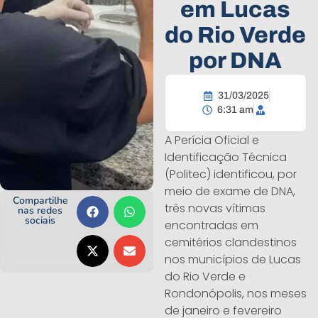
em Lucas
do Rio Verde
por DNA
31/03/2025
6:31 am
A Perícia Oficial e
Identificação Técnica
(Politec) identificou, por
meio de exame de DNA,
Compartilhe
três novas vítimas
nas redes
sociais
encontradas em
cemitérios clandestinos
nos municípios de Lucas
do Rio Verde e
Rondonópolis, nos meses
de janeiro e fevereiro