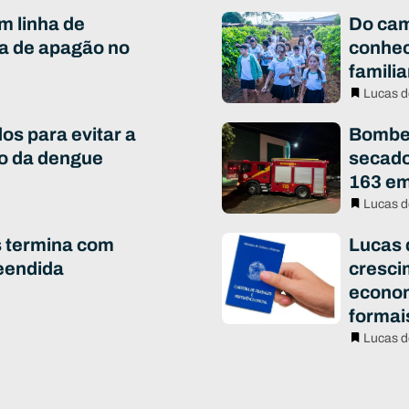
m linha de
Do cam
a de apagão no
conhec
famili
Lucas d
os para evitar a
Bombei
to da dengue
secado
163 em
Lucas d
s termina com
Lucas 
eendida
cresci
econo
formai
Lucas d