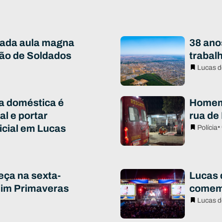
iada aula magna
38 ano
ão de Soldados
trabal
Lucas d
ia doméstica é
Homem 
al e portar
rua de
icial em Lucas
•
Polícia
eça na sexta-
Lucas d
rdim Primaveras
comem
Lucas d