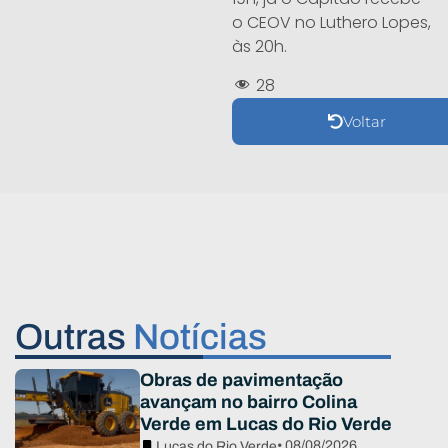
o CEOV no Luthero Lopes,
às 20h.
28
Voltar
Outras
Notícias
Obras de pavimentação
avançam no bairro Colina
Verde em Lucas do Rio Verde
• 08/08/2026
Lucas do Rio Verde