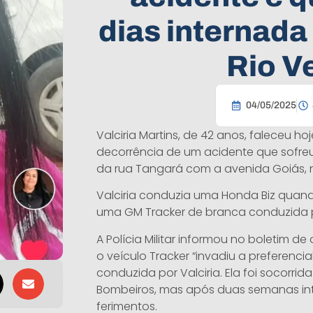
dias internada
Rio V
04/05/2025
Valciria Martins, de 42 anos, faleceu h
decorrência de um acidente que sofreu
da rua Tangará com a avenida Goiás, no
Valciria conduzia uma Honda Biz quan
uma GM Tracker de branca conduzida 
A Polícia Militar informou no boletim de
o veículo Tracker “invadiu a preferencial
conduzida por Valciria. Ela foi socorr
Bombeiros, mas após duas semanas int
ferimentos.