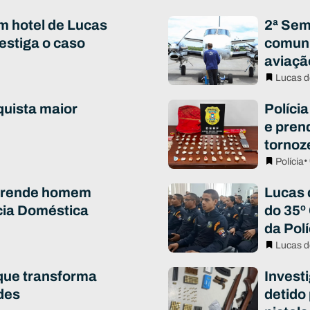
m hotel de Lucas
2ª Sem
vestiga o caso
comuni
aviaçã
Lucas d
quista maior
Polícia
e pren
tornoz
•
Polícia
 prende homem
Lucas 
cia Doméstica
do 35º
da Polí
Lucas d
que transforma
Invest
des
detido