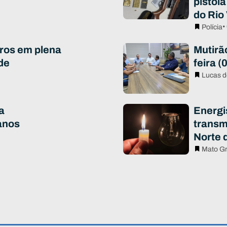
pistola
do Rio
•
Polícia
ros em plena
Mutirã
de
feira (
Lucas d
a
Energi
anos
transm
Norte 
Mato G