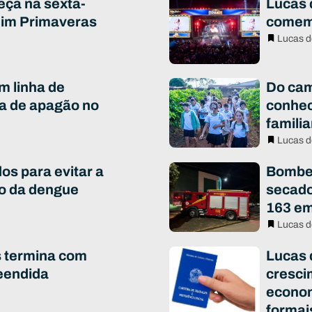
eça na sexta-
Lucas d
rdim Primaveras
comem
Lucas d
m linha de
Do cam
a de apagão no
conhec
famili
Lucas d
os para evitar a
Bombei
to da dengue
secado
163 em
Lucas d
s termina com
Lucas 
eendida
cresci
econo
formai