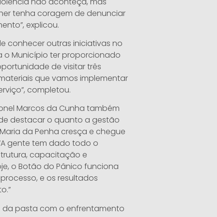
violência não aconteça, mas
her tenha coragem de denunciar
nto”, explicou.
e conhecer outras iniciativas no
a o Município ter proporcionado
portunidade de visitar três
 materiais que vamos implementar
rviço”, completou.
oronel Marcos da Cunha também
de destacar o quanto a gestão
 Maria da Penha cresça e chegue
 “A gente tem dado todo o
trutura, capacitação e
oje, o Botão do Pânico funciona
processo, e os resultados
o.”
so da pasta com o enfrentamento