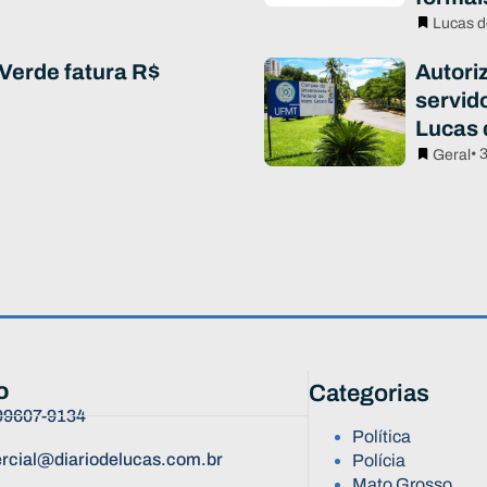
Lucas d
Verde fatura R$
Autori
servid
Lucas 
• 
Geral
o
Categorias
 99607-9134
Política
rcial@diariodelucas.com.br
Polícia
Mato Grosso