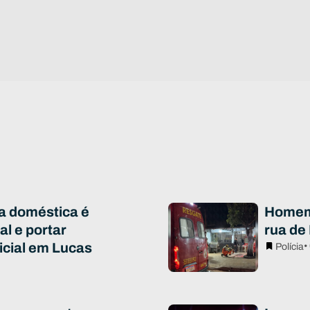
ia doméstica é
Homem 
al e portar
rua de
icial em Lucas
•
Polícia