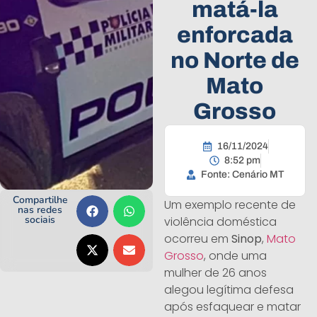
matá-la
enforcada
no Norte de
Mato
Grosso
16/11/2024
8:52 pm
Fonte: Cenário MT
Compartilhe
Um exemplo recente de
nas redes
sociais
violência doméstica
ocorreu em
Sinop
,
Mato
Grosso
, onde uma
mulher de 26 anos
alegou legítima defesa
após esfaquear e matar