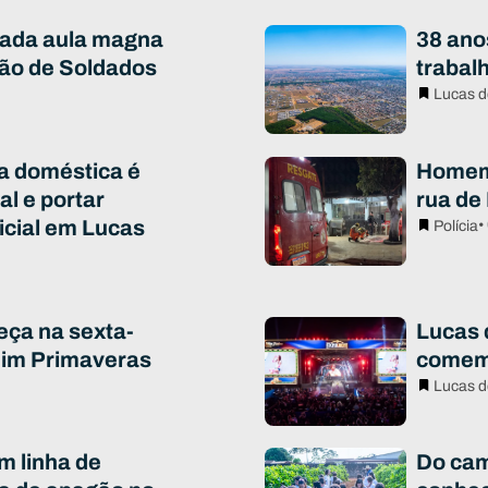
iada aula magna
38 ano
ão de Soldados
trabal
Lucas d
ia doméstica é
Homem 
al e portar
rua de
icial em Lucas
•
Polícia
eça na sexta-
Lucas d
rdim Primaveras
comem
Lucas d
m linha de
Do cam