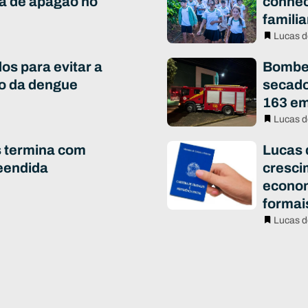
a de apagão no
conhec
famili
Lucas d
os para evitar a
Bombei
to da dengue
secado
163 em
Lucas d
s termina com
Lucas 
eendida
cresci
econo
formai
Lucas d