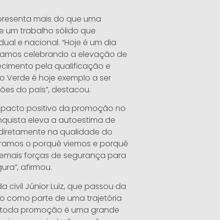
epresenta mais do que uma
e um trabalho sólido que
al e nacional. “Hoje é um dia
Estamos celebrando a elevação de
ecimento pela qualificação e
o Verde é hoje exemplo a ser
ões do país”, destacou.
mpacto positivo da promoção no
quista eleva a autoestima de
e diretamente na qualidade do
tramos o porquê viemos e porquê
emais forças de segurança para
ra”, afirmou.
civil Júnior Luiz, que passou da
to como parte de uma trajetória
 e toda promoção é uma grande