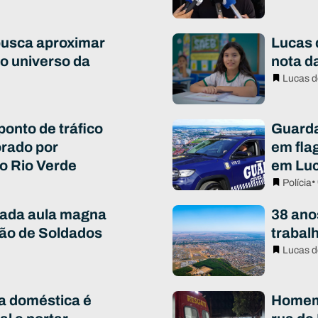
busca aproximar
Lucas 
o universo da
nota da
Lucas d
 ponto de tráfico
Guarda
rado por
em fla
o Rio Verde
em Luc
•
Polícia
iada aula magna
38 ano
ão de Soldados
trabal
Lucas d
ia doméstica é
Homem 