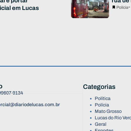
al e portar
rua de
icial em Lucas
•
Polícia
o
Categorias
 99607-9134
Política
rcial@diariodelucas.com.br
Polícia
Mato Grosso
Lucas do Rio Ver
Geral
Esportes