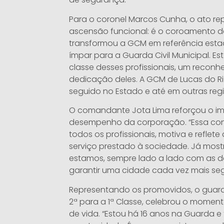
Para o coronel Marcos Cunha, o ato r
ascensão funcional: é o coroamento d
transformou a GCM em referência estadu
ímpar para a Guarda Civil Municipal. 
classe desses profissionais, um reconh
dedicação deles. A GCM de Lucas do Ri
seguido no Estado e até em outras regi
O comandante Jota Lima reforçou o i
desempenho da corporação. “Essa con
todos os profissionais, motiva e reflet
serviço prestado à sociedade. Já mos
estamos, sempre lado a lado com as d
garantir uma cidade cada vez mais segu
Representando os promovidos, o guarda 
2ª para a 1ª Classe, celebrou o momen
de vida. “Estou há 16 anos na Guarda