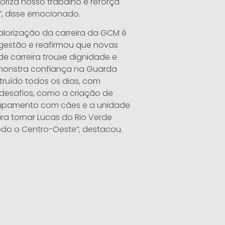
oriza nosso trabalho e reforça
 disse emocionado.
valorização da carreira da GCM é
gestão e reafirmou que novas
e carreira trouxe dignidade e
monstra confiança na Guarda
struído todos os dias, com
desafios, como a criação de
grupamento com cães e a unidade
a tornar Lucas do Rio Verde
odo o Centro-Oeste”, destacou.