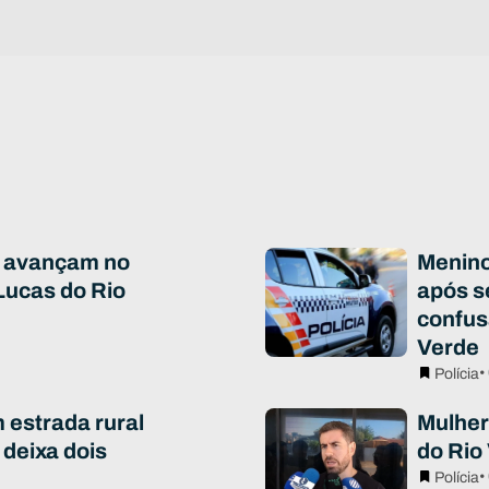
 avançam no
Menino
Lucas do Rio
após s
confus
Verde
•
Polícia
estrada rural
Mulher
 deixa dois
do Rio 
•
Polícia