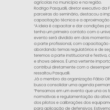
agrícolas no município e na região.
Rodrigo Pasqualli, diretor executivo d
parceiras do seminário, destacou a im
capacitação técnica e a aproximaçã
“A ideia é capacitar e dar condições
tenha um primeiro contato com o unive
evento será dividido em dois momentos
a parte profissional, com capacitação 
abordando temas regulatórios e de se
teremos a parte institucional e festiva
e shows aéreos. É uma vertente impor
contribui diretamente com o desempen
ressaltou Pasqualli.
Já o membro da organização Fábio Oli
busca consolidar uma agenda permane
“Pensamos em um evento que una os trê
normativas e regulamentação da ativi
dos pilotos e calibrações dos equipam
para aplicação de defensivos. Estivem