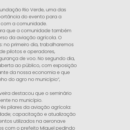
a Fundação Rio Verde, uma das
portância do evento para a
o com a comunidade.
 para que a comunidade também
rso da aviação agrícola. O
: no primeiro dia, trabalharemos
de pilotos e operadores,
gurança de voo. No segundo dia,
, aberta ao público, com exposição
tante da nossa economia e que
ho do agro no município”,
veira destacou que o seminário
nte no município.
s pilares da aviação agrícola:
dade; capacitação e atualização
entos utilizados na aeronave
os com o prefeito Miguel pedindo