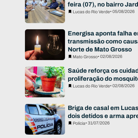
feira (07), no bairro Ja
• 05/08/2026
Lucas do Rio Verde
Energisa aponta falha e
transmissão como caus
Norte de Mato Grosso
• 02/08/2026
Mato Grosso
Saúde reforça os cuidad
proliferação do mosqui
• 02/08/2026
Lucas do Rio Verde
Briga de casal em Luca
dois detidos e arma apr
• 31/07/2026
Polícia