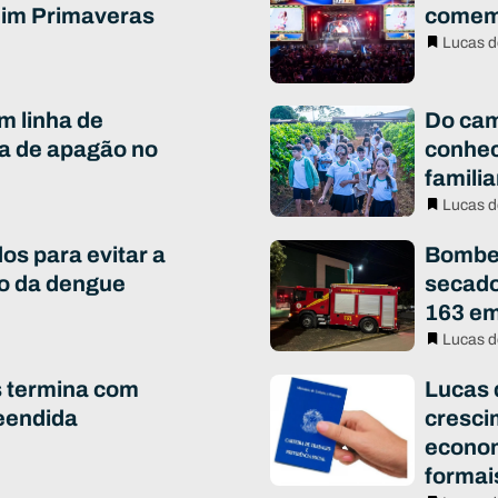
rdim Primaveras
comem
Lucas d
m linha de
Do cam
a de apagão no
conhec
famili
Lucas d
os para evitar a
Bombei
to da dengue
secado
163 em
Lucas d
s termina com
Lucas 
eendida
cresci
econo
formai