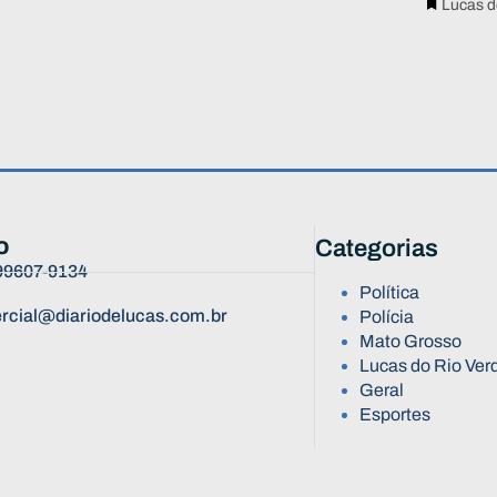
Lucas d
o
Categorias
 99607-9134
Política
rcial@diariodelucas.com.br
Polícia
Mato Grosso
Lucas do Rio Ver
Geral
Esportes