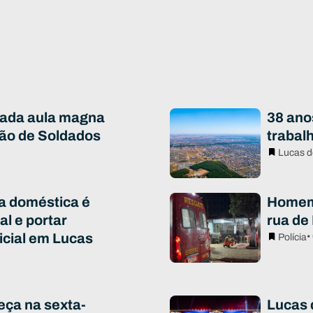
iada aula magna
38 ano
ão de Soldados
trabal
Lucas d
ia doméstica é
Homem 
al e portar
rua de
icial em Lucas
•
Polícia
eça na sexta-
Lucas d