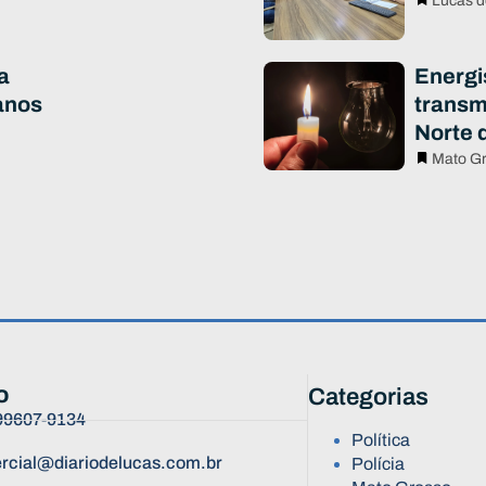
Lucas d
a
Energi
anos
transm
Norte 
Mato G
o
Categorias
 99607-9134
Política
rcial@diariodelucas.com.br
Polícia