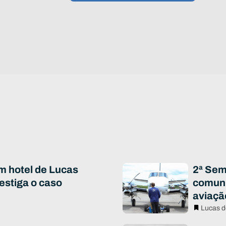
m hotel de Lucas
2ª Sem
vestiga o caso
comuni
aviaçã
Lucas d