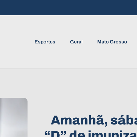
Esportes
Geral
Mato Grosso
Amanhã, sáb
“D” de imuniza