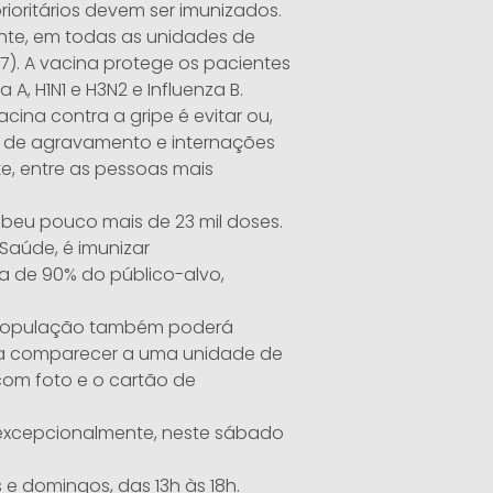
ioritários devem ser imunizados.
ente, em todas as unidades de
7). A vacina protege os pacientes
 A, H1N1 e H3N2 e Influenza B.
cina contra a gripe é evitar ou,
s de agravamento e internações
e, entre as pessoas mais
ebeu pouco mais de 23 mil doses.
 Saúde, é imunizar
a de 90% do público-alvo,
a população também poderá
sta comparecer a uma unidade de
om foto e o cartão de
 excepcionalmente, neste sábado
 e domingos, das 13h às 18h.