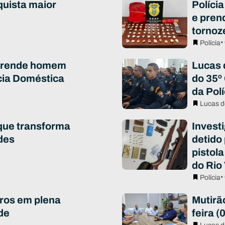
quista maior
Polícia
e pren
tornoz
•
Polícia
 prende homem
Lucas 
cia Doméstica
do 35º
da Polí
Lucas d
que transforma
Invest
des
detido
pistola
do Rio
•
Polícia
ros em plena
Mutirã
de
feira (