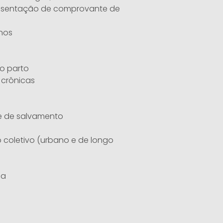
presentação de comprovante de
nos
 o parto
crônicas
 e de salvamento
 coletivo (urbano e de longo
na