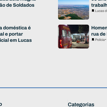
ão de Soldados
trabal
Lucas d
ia doméstica é
Homem 
al e portar
rua de
icial em Lucas
•
Polícia
o
Categorias