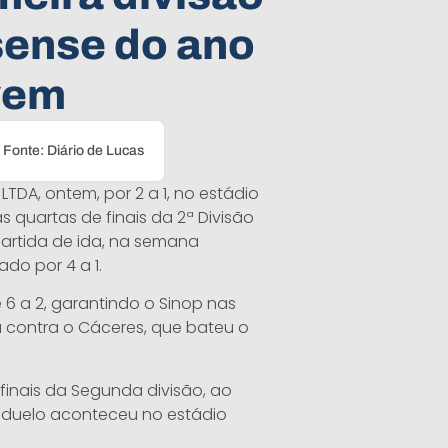
sense do ano
vem
Fonte: Diário de Lucas
DA, ontem, por 2 a 1, no estádio
s quartas de finais da 2ª Divisão
rtida de ida, na semana
do por 4 a 1.
 6 a 2, garantindo o Sinop nas
á contra o Cáceres, que bateu o
finais da Segunda divisão, ao
O duelo aconteceu no estádio