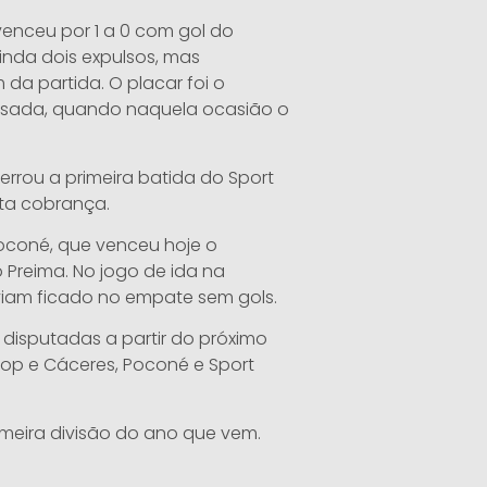
enceu por 1 a 0 com gol do
ainda dois expulsos, mas
 da partida. O placar foi o
sada, quando naquela ocasião o
 errou a primeira batida do Sport
nta cobrança.
Poconé, que venceu hoje o
o Preima. No jogo de ida na
iam ficado no empate sem gols.
 disputadas a partir do próximo
nop e Cáceres, Poconé e Sport
imeira divisão do ano que vem.