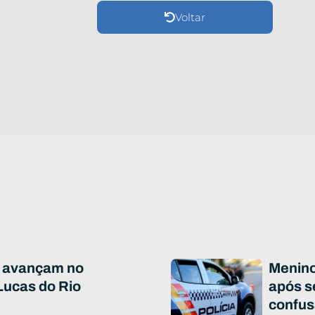
Voltar
 avançam no
Menino
Lucas do Rio
após s
confus