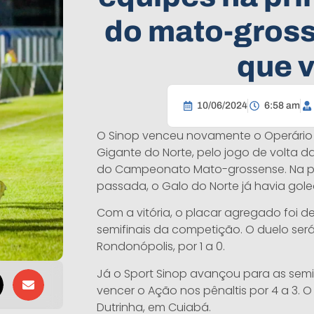
do mato-gros
que 
10/06/2024
6:58 am
O Sinop venceu novamente o Operário LT
Gigante do Norte, pelo jogo de volta da
do Campeonato Mato-grossense. Na pa
passada, o Galo do Norte já havia golea
Com a vitória, o placar agregado foi de
semifinais da competição. O duelo ser
Rondonópolis, por 1 a 0.
Já o Sport Sinop avançou para as semi
vencer o Ação nos pênaltis por 4 a 3. 
Dutrinha, em Cuiabá.