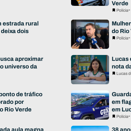
Verde
•
Polícia
estrada rural
Mulher
 deixa dois
do Rio 
•
Polícia
busca aproximar
Lucas 
o universo da
nota da
Lucas d
 ponto de tráfico
Guarda
rado por
em fla
o Rio Verde
em Luc
•
Polícia
iada aula magna
38 ano