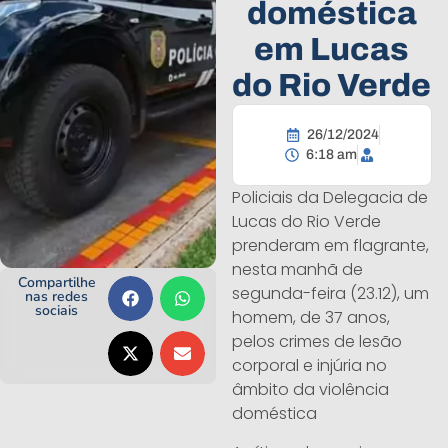
doméstica
em Lucas
do Rio Verde
26/12/2024
6:18 am
Policiais da Delegacia de
Lucas do Rio Verde
prenderam em flagrante,
nesta manhã de
Compartilhe
segunda-feira (23.12), um
nas redes
sociais
homem, de 37 anos,
pelos crimes de lesão
corporal e injúria no
âmbito da violência
doméstica